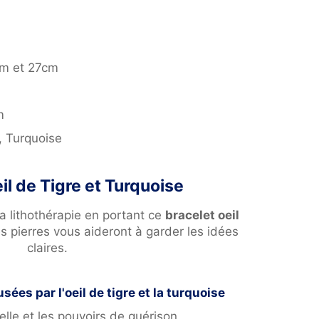
6cm et 27cm
m
, Turquoise
il de Tigre et Turquoise
a lithothérapie en portant ce
bracelet oeil
es pierres vous aideront à garder les idées
claires.
sées par l'oeil de tigre et la turquoise
lle et les pouvoirs de guérison