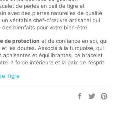
celet de perles en oeil de tigre et
ain avec des pierres naturelles de qualité
t un véritable chef-d'œuvre artisanal qui
te des bienfaits pour votre bien-être.
re de protection
et de confiance en soi, qui
et les doutes. Associé à la turquoise, qui
 apaisantes et équilibrantes, ce bracelet
re la force intérieure et la paix de l'esprit.
de Tigre
Partager
Tweeter
Épingler
sur
sur
sur
Facebook
Twitter
Pinterest