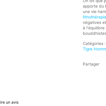
On dit que 
apporte du 
une vie har
lithothérap
négatives et
à l'équilibr
bouddhistes
Catégories 
Tigre Hom
Partager
ire un avis