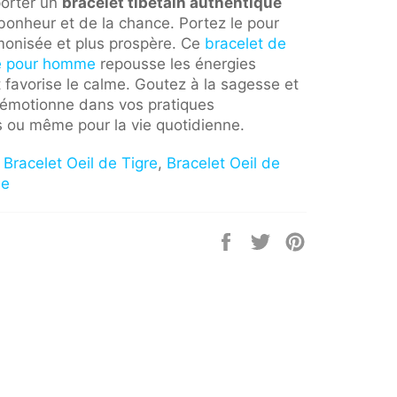
porter un
bracelet tibétain authentique
bonheur et de la chance. Portez le pour
monisée et plus prospère. Ce
bracelet de
ie pour homme
repousse les énergies
 favorise le calme. Goutez à la sagesse et
e émotionne dans vos pratiques
 ou même pour la vie quotidienne.
:
Bracelet Oeil de Tigre
,
Bracelet Oeil de
me
Partager
Tweeter
Épingler
sur
sur
sur
Facebook
Twitter
Pinterest